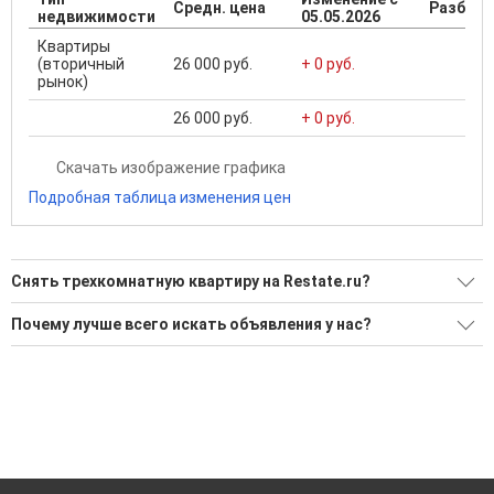
Средн. цена
Разброс
недвижимости
05.05.2026
Квартиры
(вторичный
26 000 руб.
+ 0 руб.
рынок)
26 000 руб.
+ 0 руб.
Скачать изображение графика
Подробная таблица изменения цен
Снять трехкомнатную квартиру на Restate.ru?
Ищите, как Снять трехкомнатную квартиру?
Почему лучше всего искать объявления у нас?
Воспользуйтесь нашим поиском по новостройкам, для
Все объявления проверены и проходят строгую
подбора подходящего вам варианта
модерацию
'Сохраните результаты поиска и возвращайтесь к нему,
Удобный поиск, есть подписка на новые объявления
когда это будет нужно'
Помогаем с подбором выгодных ипотечных программ в
банках в Сургуте