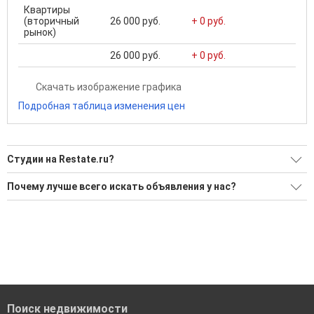
Квартиры
(вторичный
26 000 руб.
+ 0 руб.
рынок)
26 000 руб.
+ 0 руб.
Скачать изображение графика
Подробная таблица изменения цен
Студии на Restate.ru?
Ищите, как Студии?
Почему лучше всего искать объявления у нас?
Воспользуйтесь нашим поиском по новостройкам, для
Все объявления проверены и проходят строгую
подбора подходящего вам варианта
модерацию
'Сохраните результаты поиска и возвращайтесь к нему,
Удобный поиск, есть подписка на новые объявления
когда это будет нужно'
Помогаем с подбором выгодных ипотечных программ в
банках в Сургуте
Поиск недвижимости