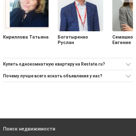
Кириллова Татьяна
Богатыренко
Семашков
Руслан
Евгения
Купить однокомнатную квартиру на Restate.ru?
Ищите, как Купить однокомнатную квартиру?
Почему лучше всего искать объявления у нас?
Воспользуйтесь нашим поиском по новостройкам, для
Все объявления проверены и проходят строгую
подбора подходящего вам варианта
модерацию
'Сохраните результаты поиска и возвращайтесь к нему,
Удобный поиск, есть подписка на новые объявления
когда это будет нужно'
Помогаем с подбором выгодных ипотечных программ в
банках в Сургуте
Поиск недвижимости