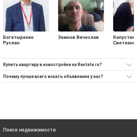
Богатыренко
Земнов Вячеслав
Капустин
Руслан
Светлана
Купить квартиру в новостройке на Restate.ru?
Ищите, как Купить квартиру в новостройке?
Почему лучше всего искать объявления у нас?
Воспользуйтесь нашим поиском по новостройкам, для
Все объявления проверены и проходят строгую
подбора подходящего вам варианта
модерацию
'Сохраните результаты поиска и возвращайтесь к нему,
Удобный поиск, есть подписка на новые объявления
когда это будет нужно'
Помогаем с подбором выгодных ипотечных программ в
банках в Сургуте
Поиск недвижимости