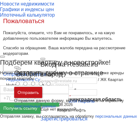
Новости недвижимости
Графики и индексы цен
Ипотечный калькулятор
Пожаловаться
Пожалуйста, опишите, что Вам не понравилось, и на какую
добавленную пользователем информацию Вы жалуетесь.
Спасибо за обращение. Ваша жалоба передана на рассмотрение
модераторам.
Подберем квартиру в новостройке!
Вход на Restate.ru
Оставить оценку о странице
Выбрать город
Низкие ставки по ипотеке с ежемесячным платежом ниже аренды
Отправить
Отмена
Email
похожей квартиры.
Недвижимость Сургута
/
Новостройки в Сургуте
/
ЖК Квартал
Нефть
Пароль
Москва
и
Московская область
ЖК Квартал Нефть, Брусника
Отправить
Санкт-Петербург
и
Ленинградская область
Отправляя данную форму, вы соглашаетесь на обработку
Забыли пароль
Войти
24 с 01.09.2025, обновлен 04.08.2026
персональных данных
Получить ссылку
Ещё нет аккаунта?
Отправляя заявку, вы соглашаетесь на обработку
персональных данных
Зарегистрироваться