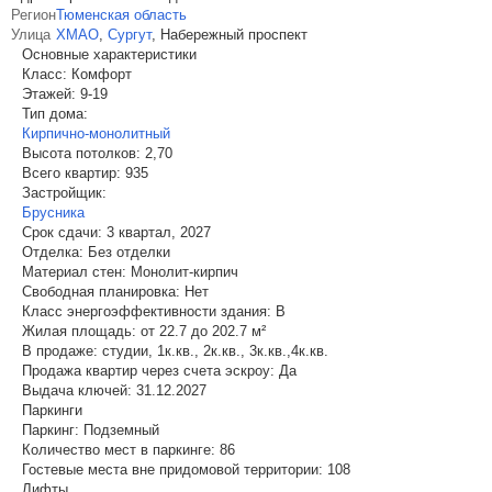
Регион
Тюменская область
Улица
ХМАО
,
Сургут
,
Набережный проспект
Основные характеристики
Класс:
Комфорт
Этажей:
9-19
Тип дома:
Кирпично-монолитный
Высота потолков:
2,70
Всего квартир:
935
Застройщик:
Брусника
Срок сдачи:
3 квартал, 2027
Отделка:
Без отделки
Материал стен:
Монолит-кирпич
Свободная планировка:
Нет
Класс энергоэффективности здания:
B
Жилая площадь:
от 22.7 до 202.7 м²
В продаже:
студии, 1к.кв., 2к.кв., 3к.кв.,4к.кв.
Продажа квартир через счета эскроу:
Да
Выдача ключей:
31.12.2027
Паркинги
Паркинг:
Подземный
Количество мест в паркинге:
86
Гостевые места вне придомовой территории:
108
Лифты