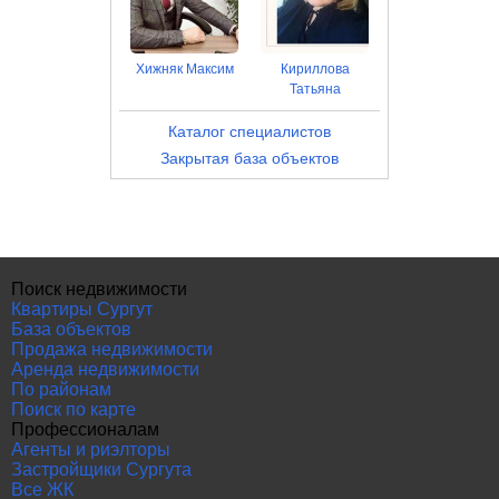
Хижняк Максим
Кириллова
Татьяна
Каталог специалистов
Закрытая база объектов
Поиск недвижимости
Квартиры Сургут
База объектов
Продажа недвижимости
Аренда недвижимости
По районам
Поиск по карте
Профессионалам
Агенты и риэлторы
Застройщики Сургута
Все ЖК