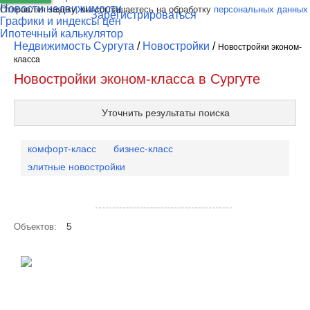
Новости недвижимости
Отправляя заявку, вы соглашаетесь на обработку
персональных данных
Зарегистрироваться
Графики и индексы цен
Ипотечный калькулятор
Недвижимость Сургута
/
Новостройки
/
Новостройки эконом-
класса
Новостройки эконом-класса в Сургуте
Уточнить результаты поиска
комфорт-класс
бизнес-класс
элитные новостройки
Посмотреть объекты на карте
5
Объектов: