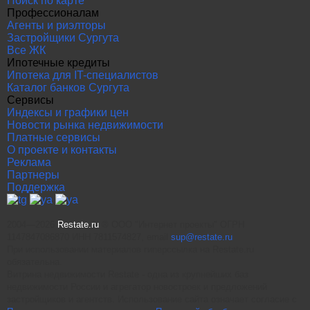
Поиск по карте
Профессионалам
Агенты и риэлторы
Застройщики Сургута
Все ЖК
Ипотечные кредиты
Ипотека для IT-специалистов
Каталог банков Сургута
Сервисы
Индексы и графики цен
Новости рынка недвижимости
Платные сервисы
О проекте и контакты
Реклама
Партнеры
Поддержка
2004—2026
Restate.ru
® ООО "Интернет проекты" ОГРН
1147847086870 ИНН 7811574827, email
sup@restate.ru
При использовании материалов гиперссылка на Restate.ru
обязательна.
Витрина недвижимости Restate - одна из крупнейших баз
недвижимости России и агрегатор новостроек и предложений
застройщиков и агентств. Использование сайта означает согласие с