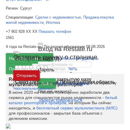
Регион:
Сургут
Специализации:
Сделки с недвижимостью
,
Продажа-покупка
жилой недвижимости
,
Ипотека
+7 902 828 XX XX
Показать телефон
1561
4 года на Restate.ru | Последнее обновление 08.08.2026
Вход на Restate.ru
Оставить оценку о странице
Выбрать город
Ошибка или удалить
Написать сообщение
Email
Ошибка или удалить
Позвонить
Пароль
Москва
и
Московская область
Отправить
Restate.ru запускает закрытую базу
Санкт-Петербург
и
Ленинградская область
Отправляя данную форму, вы соглашаетесь на обработку
Забыли пароль
Войти
мультилистинга для риэлторов
персональных данных
Ещё нет аккаунта?
В июне 2020 на Restate полноценно заработали два
сервиса для специалистов рынка недвижимости -
белый
Зарегистрироваться
каталог риэлторов и брокеров
, на которым Вы сейчас
находитесь, и
бесплатный сервис мультилистинга (МЛС)
для профессионалов - закрытая база объектов с
делением комиссии.