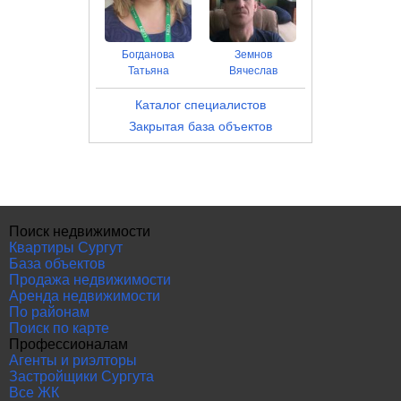
Богданова
Земнов
Татьяна
Вячеслав
Каталог специалистов
Закрытая база объектов
Поиск недвижимости
Квартиры Сургут
База объектов
Продажа недвижимости
Аренда недвижимости
По районам
Поиск по карте
Профессионалам
Агенты и риэлторы
Застройщики Сургута
Все ЖК