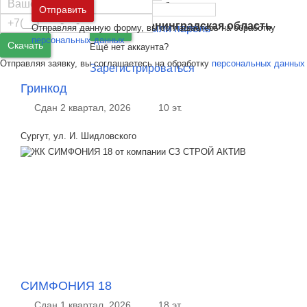
Москва
и
Московская область
Отправить
Санкт-Петербург
и
Ленинградская область
Отправляя данную форму, вы соглашаетесь на обработку
Забыли пароль
Войти
персональных данных
Скачать
Ещё нет аккаунта?
Отправляя заявку, вы соглашаетесь на обработку
персональных данных
Зарегистрироваться
Гринкод
Сдан 2 квартал, 2026
10 эт.
Сургут, ул. И. Шидловского
СИМФОНИЯ 18
Сдан 1 квартал, 2026
18 эт.