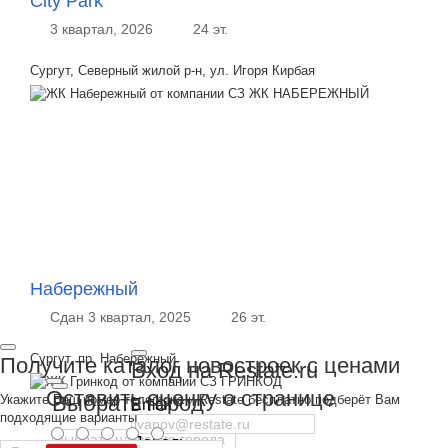
City Park
3 квартал, 2026
24 эт.
Сургут, Северный жилой р-н, ул. Игоря Кирбая
Набережный
Сдан 3 квартал, 2025
26 эт.
Сургут, пр. Набережный
Получите каталог новостроек с ценами
Вход на Restate.ru
Оставить оценку о странице
Выбрать город
Укажите Ваш номер телефона и Restate бесплатно подберёт Вам
Email
подходящие варианты
Пароль