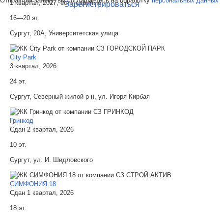
Отправляя заявку, вы соглашаетесь на обработку
персональных данных
1 квартал, 2027, есть сданные
Зарегистрироваться
16—20 эт.
Сургут, 20А, Университетская улица
City Park
3 квартал, 2026
24 эт.
Сургут, Северный жилой р-н, ул. Игоря Кирбая
Гринкод
Сдан 2 квартал, 2026
10 эт.
Сургут, ул. И. Шидловского
СИМФОНИЯ 18
Сдан 1 квартал, 2026
18 эт.