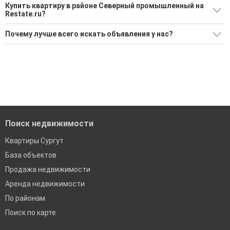
Купить квартиру в районе Северный промышленный на
Restate.ru?
Поможем Купить квартиру в районе Северный
Почему лучше всего искать объявления у нас?
промышленный?
Все объявления проверены и проходят строгую
Воспользуйтесь нашим поиском по новостройкам, для
модерацию
подбора подходящего вам варианта
Удобный поиск, есть подписка на новые объявления
'Сохраните результаты поиска и возвращайтесь к нему,
когда это будет нужно'
Помогаем с подбором выгодных ипотечных программ в
банках в Сургуте
Поиск недвижимости
Квартиры Сургут
База объектов
Продажа недвижимости
Аренда недвижимости
По районам
Поиск по карте